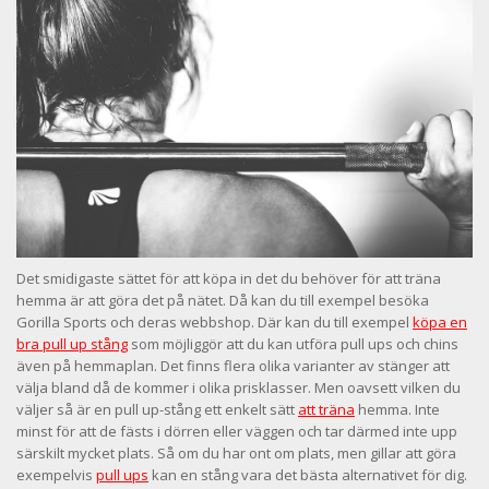
Det smidigaste sättet för att köpa in det du behöver för att träna
hemma är att göra det på nätet. Då kan du till exempel besöka
Gorilla Sports och deras webbshop. Där kan du till exempel
köpa en
bra pull up stång
som möjliggör att du kan utföra pull ups och chins
även på hemmaplan. Det finns flera olika varianter av stänger att
välja bland då de kommer i olika prisklasser. Men oavsett vilken du
väljer så är en pull up-stång ett enkelt sätt
att träna
hemma. Inte
minst för att de fästs i dörren eller väggen och tar därmed inte upp
särskilt mycket plats. Så om du har ont om plats, men gillar att göra
exempelvis
pull ups
kan en stång vara det bästa alternativet för dig.