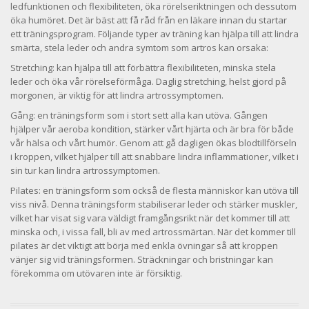
ledfunktionen och flexibiliteten, öka rörelseriktningen och dessutom
öka humöret. Det är bäst att få råd från en läkare innan du startar
ett träningsprogram. Följande typer av träning kan hjälpa till att lindra
smärta, stela leder och andra symtom som artros kan orsaka:
Stretching: kan hjälpa till att förbättra flexibiliteten, minska stela
leder och öka vår rörelseförmåga. Daglig stretching, helst gjord på
morgonen, är viktig för att lindra artrossymptomen.
Gång: en träningsform som i stort sett alla kan utöva. Gången
hjälper vår aeroba kondition, stärker vårt hjärta och är bra för både
vår hälsa och vårt humör. Genom att gå dagligen ökas blodtillförseln
i kroppen, vilket hjälper till att snabbare lindra inflammationer, vilket i
sin tur kan lindra artrossymptomen.
Pilates: en träningsform som också de flesta människor kan utöva till
viss nivå. Denna träningsform stabiliserar leder och stärker muskler,
vilket har visat sig vara väldigt framgångsrikt när det kommer till att
minska och, i vissa fall, bli av med artrossmärtan. När det kommer till
pilates är det viktigt att börja med enkla övningar så att kroppen
vänjer sig vid träningsformen. Sträckningar och bristningar kan
förekomma om utövaren inte är försiktig.